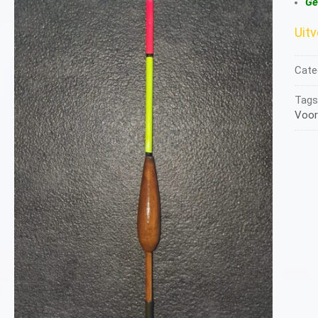
Ge
Uit
Cate
Tags
Voor