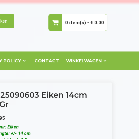
ken
0 item(s) -
€ 0.00
Geen producten in de winkelwagen.
Y POLICY
CONTACT
WINKELWAGEN
25090603 Eiken 14cm
5Gr
95
eur: Eiken
ngte: +/- 14 cm