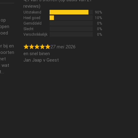
reviews)
Uitstekend
90%
Heel goed
10%
 op
Gemiddeld
0%
ippen
Slecht
0%
 goed
Verschrikkelijk
0%
r bij en
27 mei 2026
soorten
en snel binen
met
Jan Jaap v Geest
u wat
..