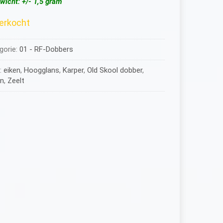
wicht: +/- 1,5 gram
verkocht
gorie:
01 - RF-Dobbers
:
eiken
,
Hoogglans
,
Karper
,
Old Skool dobber
,
n
,
Zeelt