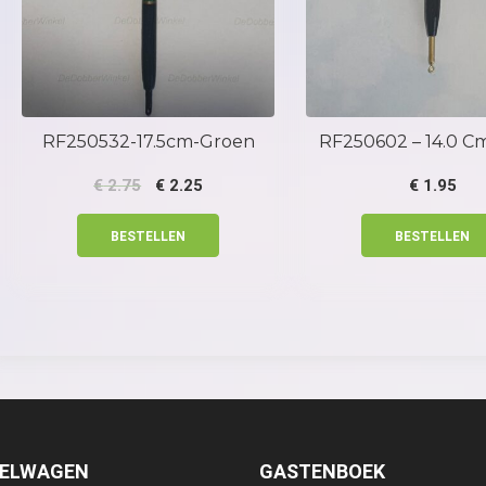
RF250532-17.5cm-Groen
RF250602 – 14.0 C
€
2.75
€
2.25
€
1.95
BESTELLEN
BESTELLEN
KELWAGEN
GASTENBOEK