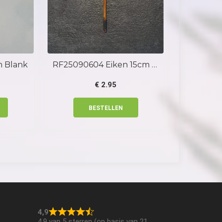
m Blank
RF25090604 Eiken 15cm 1,1Gr
€
2.95
BESTELLEN
4,9
4,9 van 5 sterren (op basis van 21