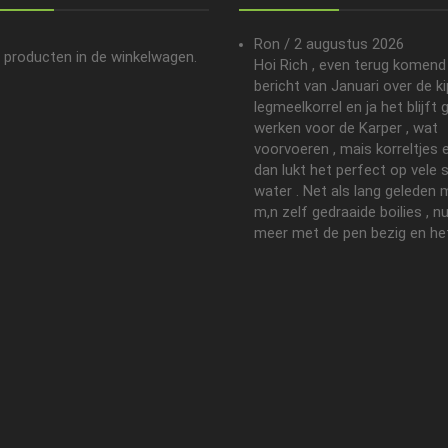
Ron
/
2 augustus 2026
 producten in de winkelwagen.
Hoi Rich , even terug komend
bericht van Januari over de k
legmeelkorrel en ja het blijft
werken voor de Karper , wat
voorvoeren , mais korreltjes e
dan lukt het perfect op vele 
water . Net als lang geleden 
m,n zelf gedraaide boilies , n
meer met de pen bezig en het.