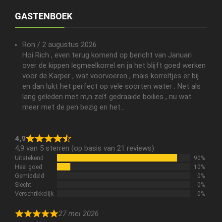
GASTENBOEK
Ron
/
2 augustus 2026
Hoi Rich , even terug komend op bericht van Januari
over de kippen legmeelkorrel en ja het blijft goed werken
voor de Karper , wat voorvoeren , mais korreltjes er bij
en dan lukt het perfect op vele soorten water . Net als
lang geleden met m,n zelf gedraaide boilies , nu wat
meer met de pen bezig en het...
4,9
4,9 van 5 sterren (op basis van 21 reviews)
Uitstekend
90%
Heel goed
10%
Gemiddeld
0%
Slecht
0%
Verschrikkelijk
0%
27 mei 2026