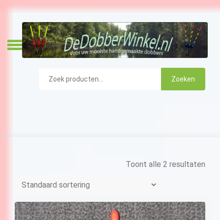
Skip
to
content
DeDobberWin
Zoeken
Zoeken
naar:
Toont alle 2 resultaten