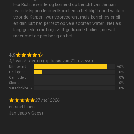
Hoi Rich , even terug komend op bericht van Januari
over de kippen legmeelkorrel en ja het blijft goed werken
voor de Karper , wat voorvoeren , mais korreltjes er bij
en dan lukt het perfect op vele soorten water . Net als
lang geleden met m,n zelf gedraaide boilies , nu wat
meer met de pen bezig en het...
4,9
4,9 van 5 sterren (op basis van 21 reviews)
Uitstekend
90%
Heel goed
10%
Gemiddeld
0%
Slecht
0%
Verschrikkelijk
0%
27 mei 2026
en snel binen
Jan Jaap v Geest