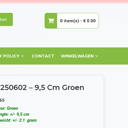
ken
0 item(s) -
€ 0.00
Geen producten in de winkelwagen.
Y POLICY
CONTACT
WINKELWAGEN
250602 – 9,5 Cm Groen
65
eur: Groen
ngte: +/- 9,5 cm
wicht: +/- 2.1 gram