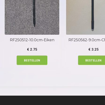
RF250512-10.0cm-Eiken
€
2.75
€
3.25
BESTELLEN
BESTELLEN