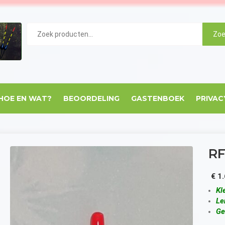
DeDobberWinkel.nl
Zoeken
Zoe
naar:
 HOE EN WAT?
BEOORDELING
GASTENBOEK
PRIVAC
RF
€
1.
Kl
Le
Ge