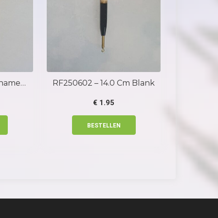
RF250562-9.0cm-Chameleon Brown-Green
RF250602 – 14.0 Cm Blank
€
1.95
BESTELLEN