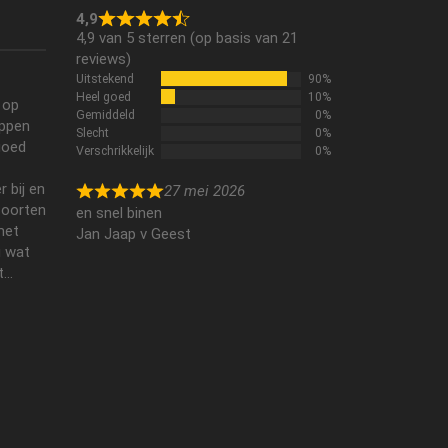
4,9
4,9 van 5 sterren (op basis van 21
reviews)
Uitstekend
90%
Heel goed
10%
 op
Gemiddeld
0%
ippen
Slecht
0%
 goed
Verschrikkelijk
0%
r bij en
27 mei 2026
soorten
en snel binen
met
Jan Jaap v Geest
u wat
..