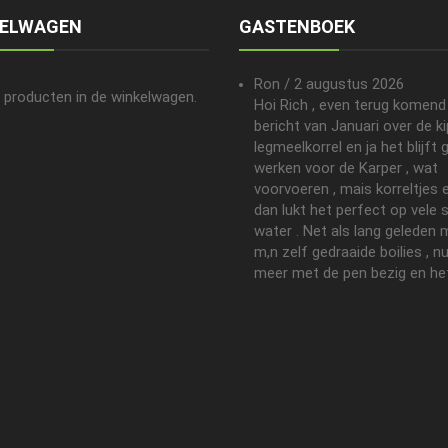
KELWAGEN
GASTENBOEK
Ron
/
2 augustus 2026
 producten in de winkelwagen.
Hoi Rich , even terug komend
bericht van Januari over de k
legmeelkorrel en ja het blijft
werken voor de Karper , wat
voorvoeren , mais korreltjes e
dan lukt het perfect op vele 
water . Net als lang geleden 
m,n zelf gedraaide boilies , n
meer met de pen bezig en het.