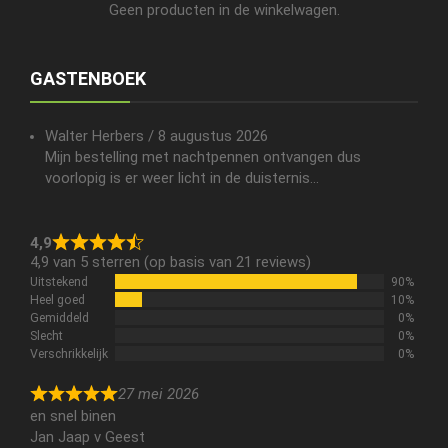
Geen producten in de winkelwagen.
GASTENBOEK
Walter Herbers
/
8 augustus 2026
Mijn bestelling met nachtpennen ontvangen dus
voorlopig is er weer licht in de duisternis...
4,9
4,9 van 5 sterren (op basis van 21 reviews)
Uitstekend
90%
Heel goed
10%
Gemiddeld
0%
Slecht
0%
Verschrikkelijk
0%
27 mei 2026
en snel binen
Jan Jaap v Geest