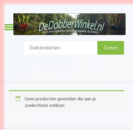
Skip
to
content
DeDobberWin
Zoeken
Zoeken
naar:
Geen producten gevonden die aan je
zoekcriteria voldoen.